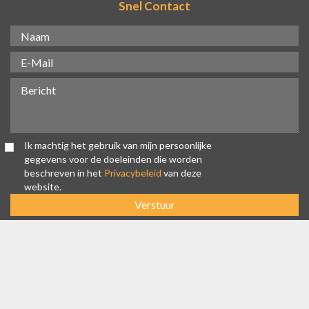
Snel Contact
Ik machtig het gebruik van mijn persoonlijke
gegevens voor de doeleinden die worden
beschreven in het
Privacybeleid
van deze
website.
Verstuur
Huurauto Algarve, Luzcar, Faro Airport, Lagos, Algarve, Portugal