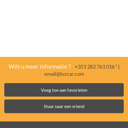
Wilt u meer informatie ?
+351 282 761 016 ¹
|
email@luzcar.com
Voeg toe aan favorieten
Stuur naar een vriend